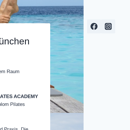
München
 dem Raum
LATES ACADEMY
lom Pilates
d Praxis. Die