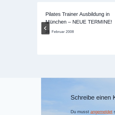
s
Pilates Trainer Ausbildung in
en!
München – NEUE TERMINE!
Von
28. Februar 2008
Sandra
Dobuschinsky
Schreibe einen
Du musst
angemeldet
s