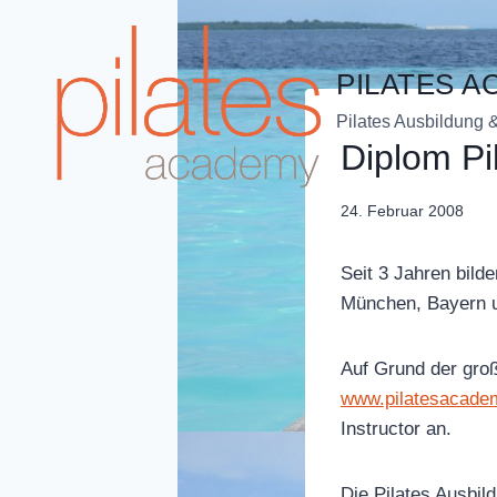
Zum
Inhalt
springen
PILATES 
Pilates Ausbildung 
PILATES
Diplom Pi
AUSBILDUNG
Von
24. Februar 2008
Sandra
Dobuschinsky
Seit 3 Jahren bild
München, Bayern u
Auf Grund der groß
www.pilatesacade
Instructor an.
Die Pilates Ausbil