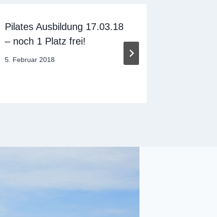
Pilates Ausbildung 17.03.18
Weihnac
– noch 1 Platz frei!
Ausbild
Von
5. Februar 2018
Von
22. Dezem
Sandra
Sandra
Dobuschinsky
Dobuschin