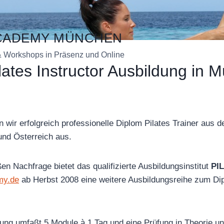
ACADEMY MÜNCHEN
& Workshops in Präsenz und Online
lates Instructor Ausbildung in 
en wir erfolgreich professionelle Diplom Pilates Trainer aus
nd Österreich aus.
en Nachfrage bietet das qualifizierte Ausbildungsinstitut
PI
my.de
ab Herbst 2008 eine weitere Ausbildungsreihe zum Dip
dung umfaßt 5 Module à 1 Tag und eine Prüfung in Theorie un