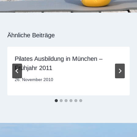
Ähnliche Beiträge
Pilates Ausbildung in München –
Frühjahr 2011
Von
26. November 2010
Sandra
Dobuschinsky