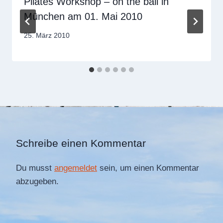
Pilates Workshop – on the ball in
München am 01. Mai 2010
Von
25. März 2010
Sandra
Dobuschinsky
Schreibe einen Kommentar
Du musst
angemeldet
sein, um einen Kommentar
abzugeben.