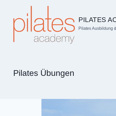
Zum
Inhalt
springen
PILATES 
Pilates Ausbildung 
Pilates Übungen